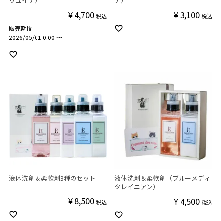
リュイテ）
チ）
¥
4,700
¥
3,100
税込
税込
販売期間
2026/05/01 0:00
〜
液体洗剤＆柔軟剤3種のセット
液体洗剤＆柔軟剤（ブルーメディ
タレイニアン）
¥
8,500
¥
4,500
税込
税込