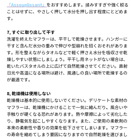
『Assouplissant』
をおすすめします。揉みすすぎや強く絞る
ことはせずに、やさしく押して水分を押し出す程度にとどめま
す。
7, すぐに取り出して干す
洗濯を終えたマフラーは、平干しで乾燥させます。ハンガーに
干すと含んだ水分の重みで伸びや型崩れを招くおそれがありま
す。形を整えながらタオルなどで軽く押さえ水分を吸収させ乾
燥しやすい状態にしましょう。平干し用ネットがない場合は、
乾いたバスタオルの上に広げて自然乾燥させてください。直射
日光や高温になる場所は避け、風通しの良い場所で乾燥するの
が最適です。
8, 乾燥機は使用しない
乾燥機は基本的に使用しないでください。デリケートな素材の
、
マフラーは、乾燥機にかけることで一気に縮んだり
風合いや
手触りが硬くなる恐れがあります。熱や摩擦によって劣化した
り、静電気を起こしやすくなります。また、ご使用の柔軟剤の
本来の柔軟性や香りの効果を低下させてしまいます。マフラー
の寿命を縮めてしまう要因になりますので自然乾燥を選びまし