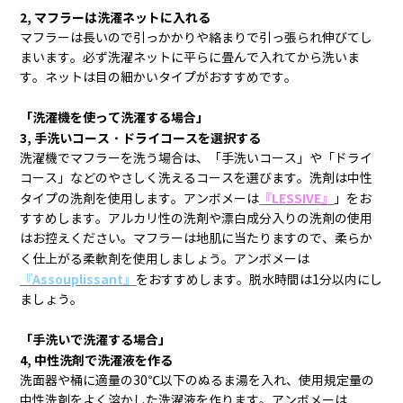
2, マフラーは洗濯ネットに入れる
マフラーは長いので引っかかりや絡まりで引っ張られ伸びてし
まいます。必ず洗濯ネットに平らに畳んで入れてから洗いま
す。ネットは目の細かいタイプがおすすめです。
「洗濯機を使って洗濯する場合」
3, 手洗いコース・ドライコースを選択する
洗濯機でマフラーを洗う場合は、「手洗いコース」や「ドライ
コース」などのやさしく洗えるコースを選びます。洗剤は中性
『LESSIVE』
タイプの洗剤を使用します。アンボメーは
」をお
すすめします。アルカリ性の洗剤や漂白成分入りの洗剤の使用
はお控えください。マフラーは地肌に当たりますので、柔らか
く仕上がる柔軟剤を使用しましょう。アンボメーは
『Assouplissant』
をおすすめします。脱水時間は1分以内にし
ましょう。
「手洗いで洗濯する場合」
4, 中性洗剤で洗濯液を作る
洗面器や桶に適量の
30℃
以下のぬるま湯を入れ、使用規定量の
中性洗剤をよく溶かした洗濯液を作ります。アンボメーは