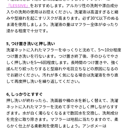
『LESSIVE』
をおすすめします。アルカリ性の洗剤や漂白成分
入りの洗剤の使用はお控えください。洗濯液は高温すぎると縮
みや型崩れを起こすリスクが高まります。必ず
30℃
以下のぬる
ま湯を使用しましょう。洗濯液の量はマフラー全体がゆったり
浸かる程度で十分です。
5,
つけ置き洗いと押し洗い
洗濯ネットに入れたマフラーをゆっくりと沈めて、
5
〜
10
分程度
つけ置き洗いを行ないます。つけ置き終了後、手のひらでやさ
しく押し洗いを5〜6回程度します。長時間のつけ置きや、強く
揉んだり絞ったりすると型崩れや毛羽立ちなどの原因になるの
でお避けください。汚れが多く気になる場合は洗濯液を作り直
して再度押し洗いを繰り返してください。
6,
しっかりとすすぐ
押し洗いが終わったら、洗面器や桶の水を新しく替えて、洗濯
ネットに入れたマフラーを沈めて手でやさしく押しながらすす
ぎます。水が白く濁らなくなるまで数回水を交換し、洗剤成分
を完全に取り除きます。マフラーは地肌に当たりますので、柔
らかく仕上がる柔軟剤を使用しましょう。アンボメーは