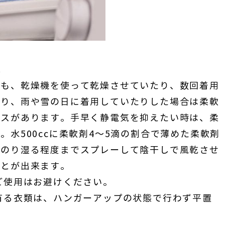
。
類も、乾燥機を使って乾燥させていたり、数回着用
たり、雨や雪の日に着用していたりした場合は柔軟
ースがあります。手早く静電気を抑えたい時は、柔
水500ccに柔軟剤4～5滴の割合で薄めた柔軟剤
んのり湿る程度までスプレーして陰干しで風乾させ
ことが出来ます。
ご使用はお避けください。
有る衣類は、ハンガーアップの状態で行わず平置
。