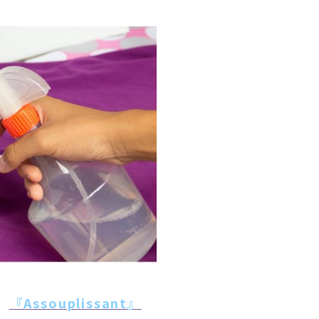
剤
『Assouplissant』